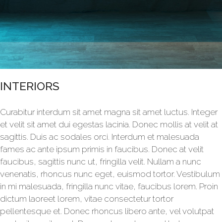
INTERIORS
Curabitur interdum sit amet magna sit amet luctus. Integer
et velit sit amet dui egestas lacinia. Donec mollis at velit at
sagittis. Duis ac sodales orci. Interdum et malesuada
fames ac ante ipsum primis in faucibus. Donec at velit
faucibus, sagittis nunc ut, fringilla velit. Nullam a nunc
venenatis, rhoncus nunc eget, euismod tortor. Vestibulum
in mi malesuada, fringilla nunc vitae, faucibus lorem. Proin
dictum laoreet lorem, vitae consectetur tortor
pellentesque et. Donec rhoncus libero ante, vel volutpat